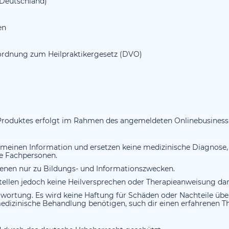
k Deutschland)
en
rordnung zum Heilpraktikergesetz (DVO)
n Produktes erfolgt im Rahmen des angemeldeten Onlinebusiness 
llgemeinen Information und ersetzen keine medizinische Diagnose
he Fachpersonen.
ienen nur zu Bildungs- und Informationszwecken.
stellen jedoch keine Heilversprechen oder Therapieanweisung dar
ntwortung. Es wird keine Haftung für Schäden oder Nachteile ü
medizinische Behandlung benötigen, such dir einen erfahrenen T