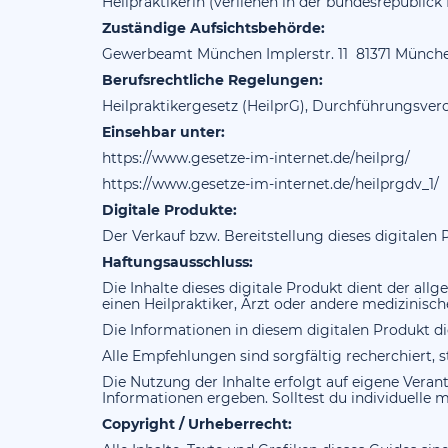
Heilpraktikerin (verliehen in der bundesrepublic
Zuständige Aufsichtsbehörde:
Gewerbeamt München Implerstr. 11 81371 Münch
Berufsrechtliche Regelungen:
Heilpraktikergesetz (HeilprG), Durchführungsve
Einsehbar unter:
https://www.gesetze-im-internet.de/heilprg/
https://www.gesetze-im-internet.de/heilprgdv_1/
Digitale Produkte:
Der Verkauf bzw. Bereitstellung dieses digitale
Haftungsausschluss:
Die Inhalte dieses digitale Produkt dient der a
einen Heilpraktiker, Ärzt oder andere medizinisc
Die Informationen in diesem digitalen Produkt d
Alle Empfehlungen sind sorgfältig recherchiert, 
Die Nutzung der Inhalte erfolgt auf eigene Vera
Informationen ergeben. Solltest du individuelle 
Copyright / Urheberrecht: