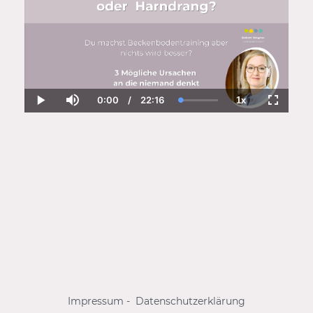
0:00
/
22:16
1x
Current
Duration
Loaded
:
Play
Mute
Playback
Fullscre
Time
7.93%
Rate
Impressum
-
Datenschutzerklärung